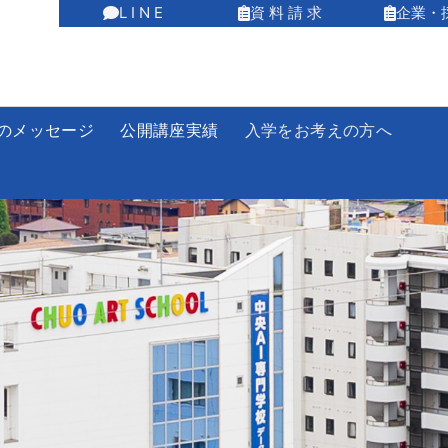
L I N E
資 料 請 求
企業・
のメッセージ
公開講座実績
入学をお考えの方へ