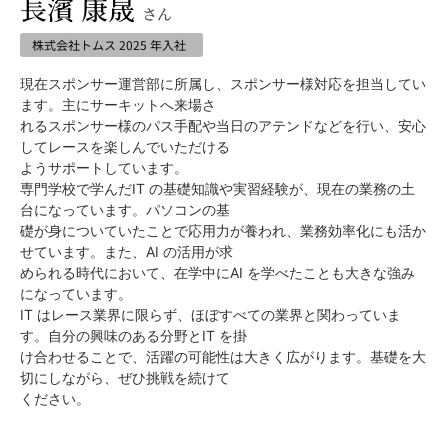
長濱 康晟
さん
株式会社トムス 2025 年入社
現在スポンサー運営部に所属し、スポンサー様対応を担当してい
ます。主にサーキットへ来場さ
れるスポンサー様のパス手配や当日のアテンドなどを行い、安心
してレースを楽しんでいただける
ようサポートしています。
専門学校で学んだIT の基礎知識や実習経験が、現在の業務の土
台になっています。パソコンの基
礎が身についていたことで応用力が養われ、業務効率化にも活か
せています。また、AI の活用が求
められる時代において、在学中にAI を学べたことも大きな強み
になっています。
IT はレース業界に限らず、ほぼすべての業界と関わっていま
す。自分の興味のある分野とIT を掛
け合わせることで、活躍の可能性は大きく広がります。基礎を大
切にしながら、ぜひ挑戦を続けて
ください。