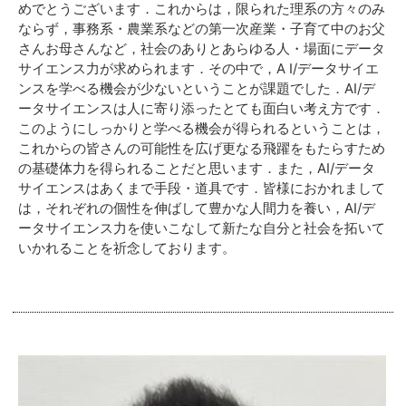
めでとうございます．これからは，限られた理系の方々のみ
ならず，事務系・農業系などの第一次産業・子育て中のお父
さんお母さんなど，社会のありとあらゆる人・場面にデータ
サイエンス力が求められます．その中で，
A I/
データサイエ
ンスを学べる機会が少ないということが課題でした．
AI/
デ
ータサイエンスは人に寄り添ったとても面白い考え方です．
このようにしっかりと学べる機会が得られるということは，
これからの皆さんの可能性を広げ更なる飛躍をもたらすため
の基礎体力を得られることだと思います．また，
AI/
データ
サイエンスはあくまで手段・道具です．皆様におかれまして
は，それぞれの個性を伸ばして豊かな人間力を養い，
AI/
デ
ータサイエンス力を使いこなして新たな自分と社会を拓いて
いかれることを祈念しております。