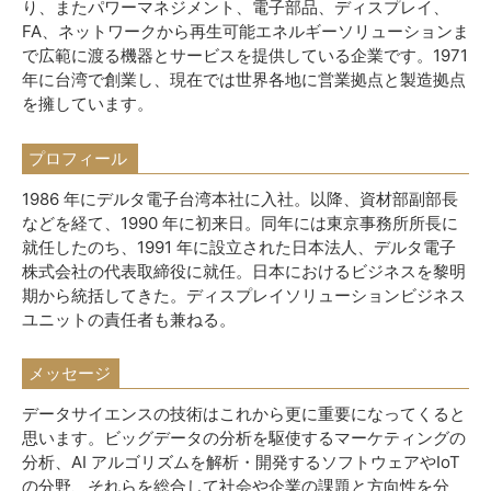
り、またパワーマネジメント、電子部品、ディスプレイ、
FA、
ネットワークから再生可能エネルギーソリューションま
で広範に渡る機器とサービスを提供している企業です。1971
年
に台湾で創業し、現在では世界各地に営業拠点と製造拠点
を擁しています。
プロフィール
1986 年にデルタ電子台湾本社に入社。以降、資材部副部長
などを経て、1990 年に初来日。同年には東京事務所所長に
就任したのち、1991 年に設立された日本法人、デルタ電子
株式会社の代表取締役に就任。日本におけるビジネスを黎明
期から統括してきた。ディスプレイソリューションビジネス
ユニットの責任者も兼ねる。
メッセージ
データサイエンスの技術はこれから更に重要になってくると
思います。ビッグデータの分析を駆使するマーケティングの
分析、AI アルゴリズムを解析・開発するソフトウェアやIoT
の分野、それらを総合して社会や企業の課題と方向性を分