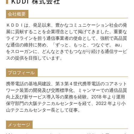
KDDI 株式会社
会社概要
ＫＤＤＩは、発足以来、豊かなコミュニケーション社会の発
展に貢献することを企業理念として掲げてきました。重要な
ライフラインを担う通信事業者の使命として、強靭で高品質
な通信の維持に努め、「ずっと、もっと、つなぐぞ。 au」
をスローガンに、どんなときでもつながり続ける通信サービ
スの提供を目指しています。
プロフィール
携帯電話の基地局建設、第３第４世代携帯電話のコアネット
ワーク装置の開発及び交際
標準化、ミャンマーでの通信品質
向上及び新サービス導入等の業務を経験。2018 年より運用
保守部門の大阪テクニカルセンターを経て、2022 年より小
山テクニカルセンター長として従事。
メッセージ