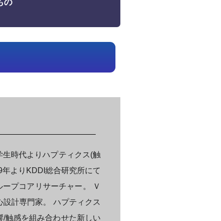
もの
学生時代よりハプティクス(触
9年よりKDDI総合研究所にて
ループコアリサーチャー。 Ｖ
心設計専門家。 ハプティクス
響/触感を組み合わせた新しい