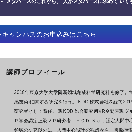
メタバースのこれから、 人がメタバースに求めて いく
ンキャンパスのお申込みはこちら
講師プロフィール
2018年東京大学大学院新領域創成科学研究科を修了。
感技術)に関する研究を行う。 KDDI株式会社を経て201
研究者として着任。 現KDDI総合研究所XR空間表現グ
Ｒ学会認定上級ＶＲ研究者、ＨＣＤ-Ｎｅｔ認定人間中
領域の研究以外に、人間中心設計の観点から、映像/音