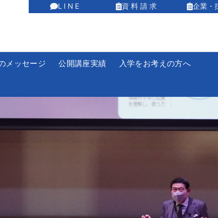
L I N E
資 料 請 求
企業・
のメッセージ
公開講座実績
入学をお考えの方へ