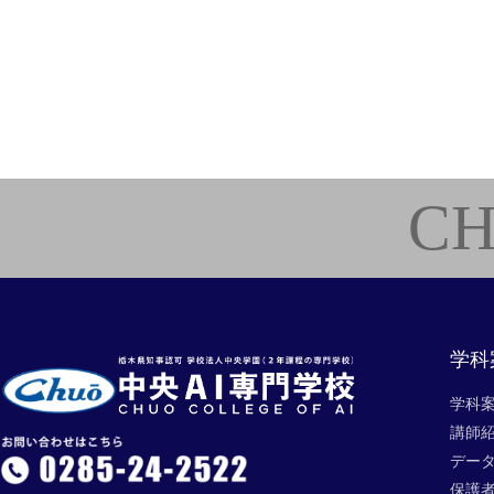
CH
学科
学科
講師
デー
保護