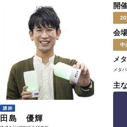
開
2
会
中
メタ
メタバ
主
講 師
田島 優輝