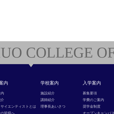
UO COLLEGE OF
案内
学校案内
入学案内
案内
施設紹介
募集要項
紹介
講師紹介
学費のご案内
タサイエンティストとは
理事長あいさつ
奨学金制度
者の皆様へ
オープンキャンパ