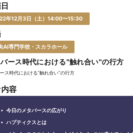
催日
022年12月3日（土）14:00〜15:30
場
央AI専門学校・スカラホール
バース時代における"触れ合い"の行方
ース時代における"触れ合い"の行方
な内容
今日のメタバースの広がり
ハプティクスとは