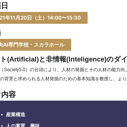
催日
21年11月20日（土）14:00〜15:30
場
央AI専門学校・スカラホール
(Artificial)と非情報(Inteligence
I（Society5.0）の台頭により、人材の発掘とその人材の能
の背景と求められる人材発掘のための基本知識を教授し、より
な内容
産業構造
人の素質、興味