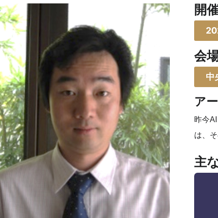
開
20
会
中
アート
昨今A
は、そ
主