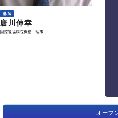
講 師
唐川伸幸
国際遠隔病院機構 理事
オープ