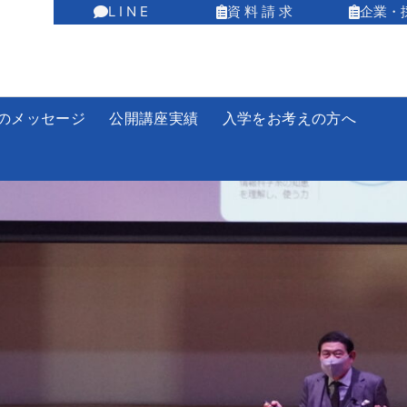
L I N E
資 料 請 求
企業・
のメッセージ
公開講座実績
入学をお考えの方へ