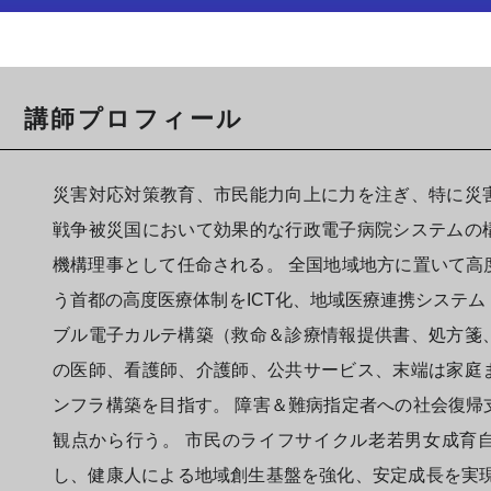
講師プロフィール
災害対応対策教育、市民能力向上に力を注ぎ、特に災
戦争被災国において効果的な行政電子病院システムの
機構理事として任命される。 全国地域地方に置いて高
う首都の高度医療体制をICT化、地域医療連携システ
ブル電子カルテ構築（救命＆診療情報提供書、処方箋
の医師、看護師、介護師、公共サービス、末端は家庭
ンフラ構築を目指す。 障害＆難病指定者への社会復帰
観点から行う。 市民のライフサイクル老若男女成育
し、健康人による地域創生基盤を強化、安定成長を実現