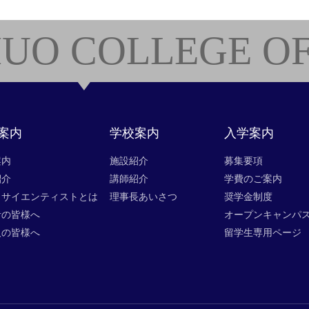
UO COLLEGE OF
案内
学校案内
入学案内
案内
施設紹介
募集要項
紹介
講師紹介
学費のご案内
タサイエンティストとは
理事長あいさつ
奨学金制度
者の皆様へ
オープンキャンパ
人の皆様へ
留学生専用ページ