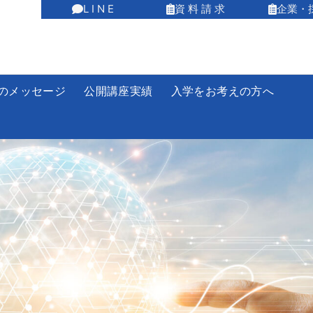
L I N E
資 料 請 求
企業・
のメッセージ
公開講座実績
入学をお考えの方へ