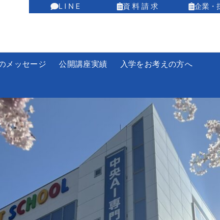
L I N E
資 料 請 求
企業・
のメッセージ
公開講座実績
入学をお考えの方へ