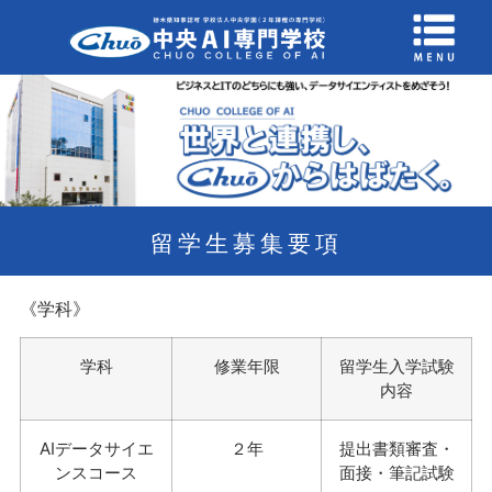
留学生募集要項
《学科
》
学科
修業年限
留学生入学試験
内容
AIデータサイエ
２年
提出書類審査・
ンスコース
面接・筆記試験