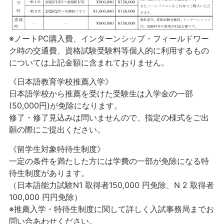
※ノートPC購入費、インターンシップ・フィールドワー
ク時の交通費、資格試験受験料等個人的に利用するもの
については上記金額に含まれておりません。
《日本語
教育
学校
推薦
入学
》
日本語学校から推薦を受けた受験生は入学金の一部
(50,000円)が免除になります。
修了
・修了
見込
みは問
いませんので、指定
の様式
をご出
願
の際
にご提
出
ください。
《留学生対象特待生制度》
一定の条件を満たした方には学費の一部が免除になる特
待生制度があります。
（日本語能力試験N1 取得者150,000 円免除、N 2 取得者
100,000 円円免除）
※推薦入学・特待生制度に関して詳しく入試事務局までお
問い合あわせください。