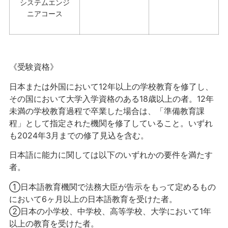
システムエンジ
ニアコース
《受験資格》
日本または外国において12年以上の学校教育を修了し、
その国において大学入学資格のある18歳以上の者。12年
未満の学校教育過程で卒業した場合は、「準備教育課
程」として指定された機関を修了していること。いずれ
も2024年3月までの修了見込を含む。
日本語
に
能力に関しては以下のいずれかの要件を満たす
者。
①日本語教育機関で法務大臣が告示をもって定めるもの
において6ヶ月以上の日本語教育を受けた者。
②日本
の小学校
、中学校
、高等
学校
、大学
において1年
以上
の教育
を受
けた者
。