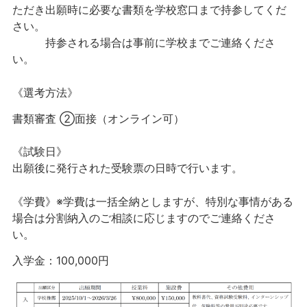
ただき出願時に必要な書類を学校窓口まで持参してくだ
さい。
持参される場合は事前に学校までご連絡くださ
い。
《選考方法
》
書類審査
②面接（オンライン可）
《試験日
》
出願後
に発行
された受験票
の日時
で行います
。
《学費
》
※学費は一括全納としますが、特別な事情がある
場合は分割納入のご相談に応じますのでご連絡くださ
い。
入学金：100,000円